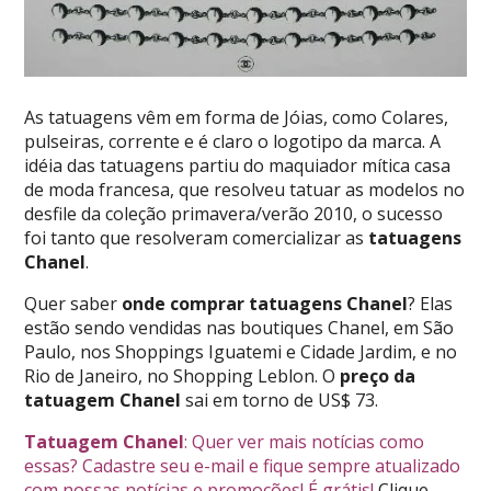
As tatuagens vêm em forma de Jóias, como Colares,
pulseiras, corrente e é claro o logotipo da marca. A
idéia das tatuagens partiu do maquiador mítica casa
de moda francesa, que resolveu tatuar as modelos no
desfile da coleção primavera/verão 2010, o sucesso
foi tanto que resolveram comercializar as
tatuagens
Chanel
.
Quer saber
onde comprar tatuagens Chanel
? Elas
estão sendo vendidas nas boutiques Chanel, em São
Paulo, nos Shoppings Iguatemi e Cidade Jardim, e no
Rio de Janeiro, no Shopping Leblon. O
preço da
tatuagem Chanel
sai em torno de US$ 73.
Tatuagem Chanel
: Quer ver mais notícias como
essas? Cadastre seu e-mail e fique sempre atualizado
com nossas notícias e promoções! É grátis!
Clique