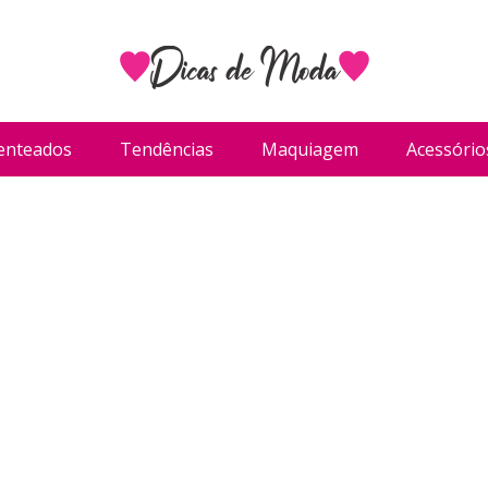
enteados
Tendências
Maquiagem
Acessório