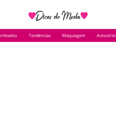
enteados
Tendências
Maquiagem
Acessório