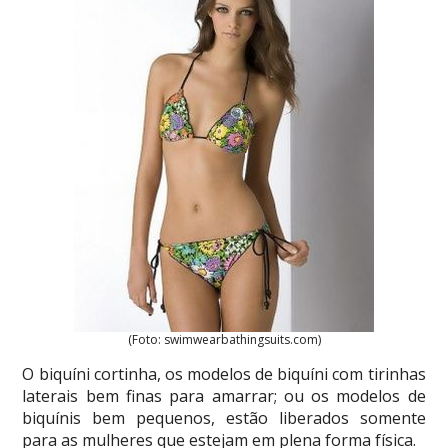
(Foto: swimwearbathingsuits.com)
O biquíni cortinha, os modelos de biquíni com tirinhas
laterais bem finas para amarrar; ou os modelos de
biquínis bem pequenos, estão liberados somente
para as mulheres que estejam em plena forma física.