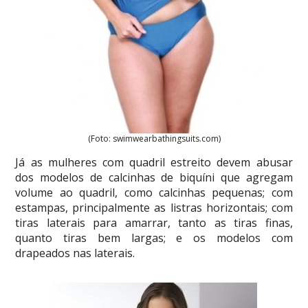
(Foto: swimwearbathingsuits.com)
Já as mulheres com quadril estreito devem abusar
dos modelos de calcinhas de biquíni que agregam
volume ao quadril, como calcinhas pequenas; com
estampas, principalmente as listras horizontais; com
tiras laterais para amarrar, tanto as tiras finas,
quanto tiras bem largas; e os modelos com
drapeados nas laterais.