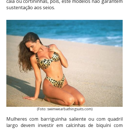
caia ou cortininhas, pois, este modelos não garantem
sustentação aos seios.
(Foto: swimwearbathingsuits.com)
Mulheres com barriguinha saliente ou com quadril
largo devem investir em calcinhas de biquíni com