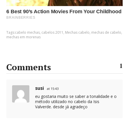
Tags:
cabelo mechas
,
cabelos 2011
,
Mechas cabelo
,
mechas de cabelo
,
mechas em morenas
Comments
1
susi
at 15:43
eu gostaria muito se saber a tonalidade e o
método utilizado no cabelo da Isis
Valverde. desde já agradeço