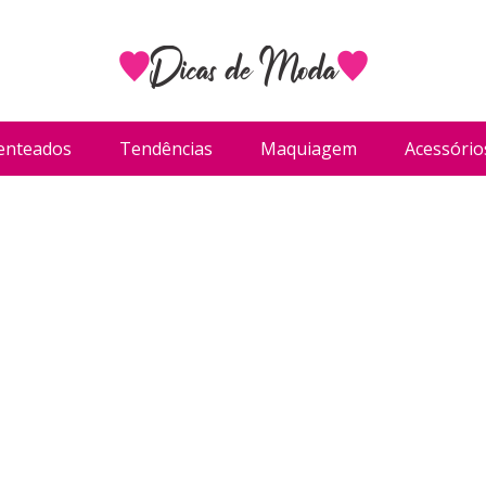
enteados
Tendências
Maquiagem
Acessório