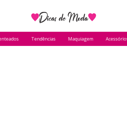
enteados
Tendências
Maquiagem
Acessório