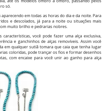
caia, até os modelos ombro a ombro, passando pelos
ro só.
ã aparecendo em todas as horas do dia e da noite. Para
ridos e descolados, já para a noite ou situações mais
 com muito brilho e pedrarias nobres.
características, você pode fazer uma alça exclusiva,
erência e ganchinhos de alças removíveis. Assim você
da em qualquer sutiã tomara que caia que tenha lugar
arias coloridas, pode trançar os fios e formar desenhos
ntas, com encaixe para você unir ao ganho para alça