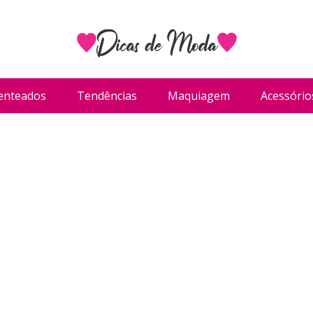
enteados
Tendências
Maquiagem
Acessório