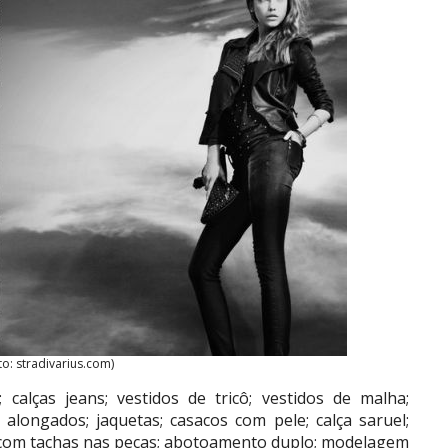
to: stradivarius.com)
calças jeans; vestidos de tricô; vestidos de malha;
s alongados; jaquetas; casacos com pele; calça saruel;
s com tachas nas peças; abotoamento duplo; modelagem