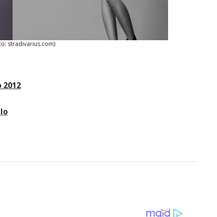
to: stradivarius.com)
 2012
lo