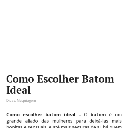
Como Escolher Batom
Ideal
Dicas
,
Maquiagem
Como escolher batom ideal –
O
batom
é um
grande aliado
das mulheres para deixá-las mais
bonitas e sensuais, e até mais seguras de si, há quem