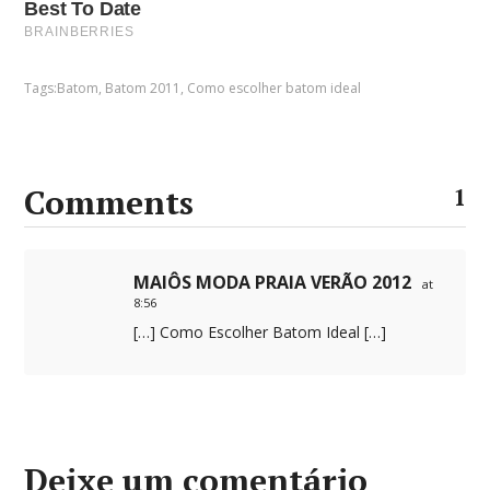
Tags:
Batom
,
Batom 2011
,
Como escolher batom ideal
Comments
1
MAIÔS MODA PRAIA VERÃO 2012
at
8:56
[…] Como Escolher Batom Ideal […]
Deixe um comentário