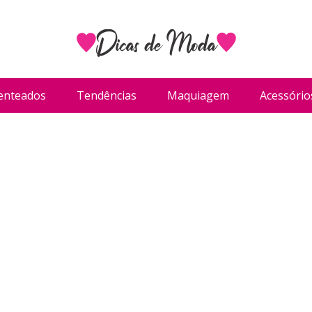
enteados
Tendências
Maquiagem
Acessório