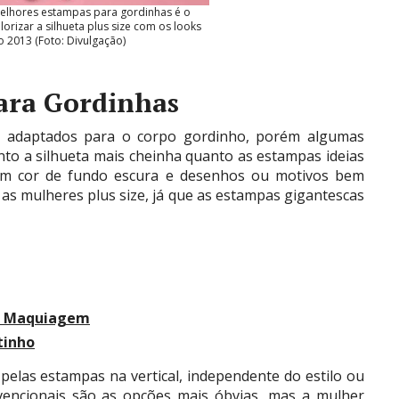
melhores estampas para gordinhas é o
orizar a silhueta plus size com os looks
 2013 (Foto: Divulgação)
ara Gordinhas
 adaptados para o corpo gordinho, porém algumas
o a silhueta mais cheinha quanto as estampas ideias
 com cor de fundo escura e desenhos ou motivos bem
s mulheres plus size, já que as estampas gigantescas
om Maquiagem
tinho
elas estampas na vertical, independente do estilo ou
onvencionais são as opções mais óbvias, mas a mulher