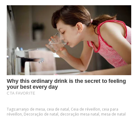
Tags:
arranjo de mesa
,
ceia de natal
,
Ceia de réveillon
,
ceia para
réveillon
,
Decoração de natal
,
decoração mesa natal
,
mesa de natal