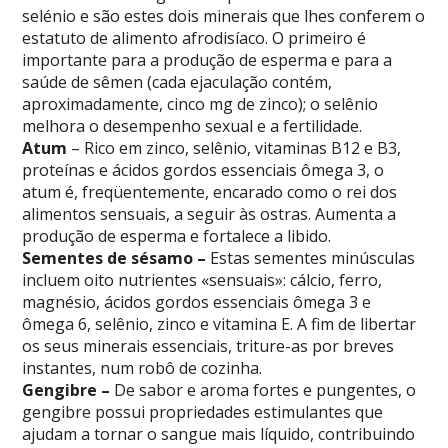
selénio e são estes dois minerais que lhes conferem o
estatuto de alimento afrodisíaco. O primeiro é
importante para a produção de esperma e para a
saúde de sêmen (cada ejaculação contém,
aproximadamente, cinco mg de zinco); o selênio
melhora o desempenho sexual e a fertilidade.
Atum
– Rico em zinco, selênio, vitaminas B12 e B3,
proteínas e ácidos gordos essenciais ômega 3, o
atum é, freqüentemente, encarado como o rei dos
alimentos sensuais, a seguir às ostras. Aumenta a
produção de esperma e fortalece a libido.
Sementes de sésamo –
Estas sementes minúsculas
incluem oito nutrientes «sensuais»: cálcio, ferro,
magnésio, ácidos gordos essenciais ômega 3 e
ômega 6, selênio, zinco e vitamina E. A fim de libertar
os seus minerais essenciais, triture-as por breves
instantes, num robô de cozinha.
Gengibre –
De sabor e aroma fortes e pungentes, o
gengibre possui propriedades estimulantes que
ajudam a tornar o sangue mais líquido, contribuindo