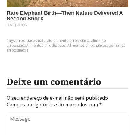
Tags:
afrodisíacos naturais
,
alimento afrodisíaco
,
alimento
afrodisíacoAlimentos afrodisíacos
,
Alimentos afrodisíacos
,
perfumes
afrodisíacos
Deixe um comentário
O seu endereço de e-mail não será publicado.
Campos obrigatórios são marcados com
*