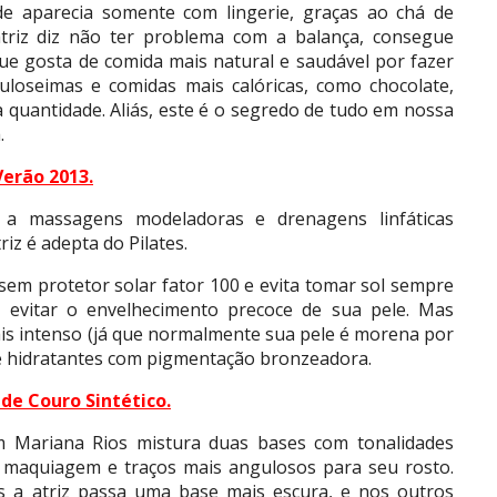
de aparecia somente com lingerie, graças ao chá de
triz diz não ter problema com a balança, consegue
ue gosta de comida mais natural e saudável por fazer
oseimas e comidas mais calóricas, como chocolate,
a quantidade. Aliás, este é o segredo de tudo em nossa
.
Verão 2013
.
e a massagens modeladoras e drenagens linfáticas
iz é adepta do Pilates.
 sem protetor solar fator 100 e evita tomar sol sempre
e evitar o envelhecimento precoce de sua pele. Mas
s intenso (já que normalmente sua pele é morena por
r e hidratantes com pigmentação bronzeadora.
de Couro Sintético
.
 Mariana Rios mistura duas bases com tonalidades
à maquiagem e traços mais angulosos para seu rosto.
as a atriz passa uma base mais escura, e nos outros