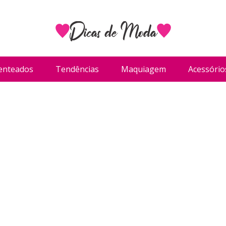
enteados
Tendências
Maquiagem
Acessório