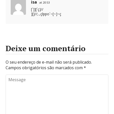
isa
at 20:53
[´]][´ç]//
][]//;..,çlppo´~[~]~ç
Deixe um comentário
O seu endereço de e-mail não será publicado.
Campos obrigatórios são marcados com
*