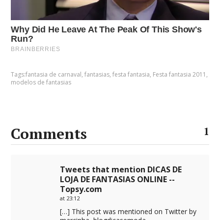
Tags:
fantasia de carnaval
,
fantasias
,
festa fantasia
,
Festa fantasia 2011
,
modelos de fantasias
Comments
1
Tweets that mention DICAS DE
LOJA DE FANTASIAS ONLINE --
Topsy.com
at 23:12
[…] This post was mentioned on Twitter by