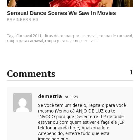
Tags:
Carnaval 2011
,
dicas de roupas para carnaval
,
roupa de carnaval
,
roupa para carnaval
,
roupa para usar no carnaval
Comments
1
demetria
at 11:28
Se você tem um desejo, repita-o para você
mesmo (Venha cá ANJO DE LUZ eu te
INVOCO para que Desenterre JLP de onde
estiver ou com quem estiver e faça ele JLP
telefonar ainda hoje, Apaixonado e
Arrependido, enterre tudo que esta
impedindo que