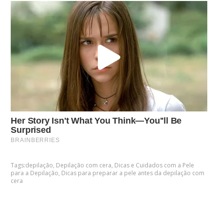
Tags:
depilação
,
Depilação com cera
,
Dicas e Cuidados com a Pele
para a Depilação
,
Dicas para preparar a pele antes da depilação com
cera