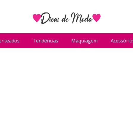
enteados
Tendências
Maquiagem
Acessório