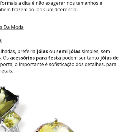
 formais a dica é não exagerar nos tamanhos e
mbém trazem ao look um diferencial.
os Da Moda
s
lhadas, preferia
jóias
ou s
emi jóias
simples, sem
s. Os
acessórios para festa
podem ser tanto
jóias de
porta, o importante é sofisticação dos detalhes, para
metais.