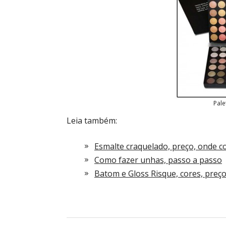
Pale
Leia também:
Esmalte craquelado, preço, onde 
Como fazer unhas, passo a passo
Batom e Gloss Risque, cores, preç