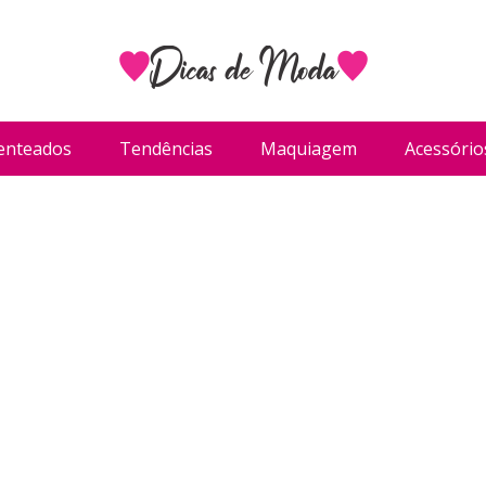
enteados
Tendências
Maquiagem
Acessório