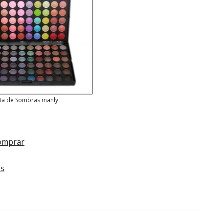
ta de Sombras manly
comprar
os