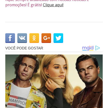
promoções! É grátis!
Clique aqui!