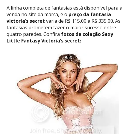
A linha completa de fantasias está disponível para a
venda no site da marca, e o
preço da fantasia
victoria’s secret
varia de R$ 115,00 a R$ 335,00. As
fantasias prometem fazer o maior sucesso entre
quatro paredes. Confira
fotos da coleção Sexy
Little Fantasy Victoria’s secret: