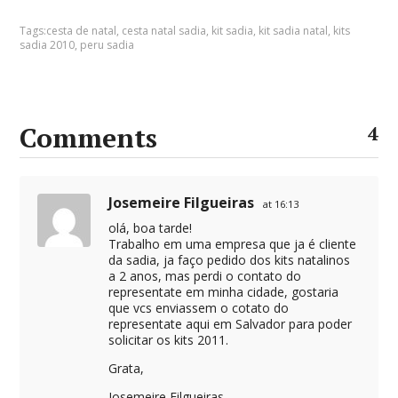
Tags:
cesta de natal
,
cesta natal sadia
,
kit sadia
,
kit sadia natal
,
kits
sadia 2010
,
peru sadia
Comments
4
Josemeire Filgueiras
at 16:13
olá, boa tarde!
Trabalho em uma empresa que ja é cliente
da sadia, ja faço pedido dos kits natalinos
a 2 anos, mas perdi o contato do
representate em minha cidade, gostaria
que vcs enviassem o cotato do
representate aqui em Salvador para poder
solicitar os kits 2011.
Grata,
Josemeire Filgueiras