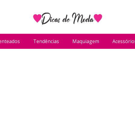
enteados
Tendências
Maquiagem
Acessório