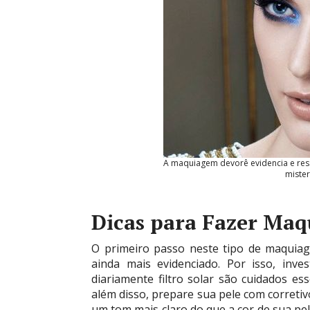
A maquiagem devorê evidencia e ress
mister
Dicas para Fazer Ma
O primeiro passo neste tipo de maquiage
ainda mais evidenciado. Por isso, inv
diariamente filtro solar são cuidados e
além disso, prepare sua pele com correti
um tom mais claro do que a cor de sua pe