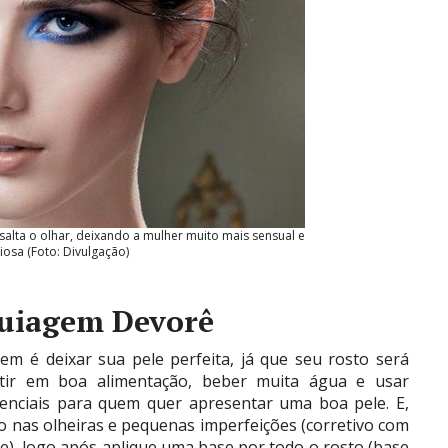
alta o olhar, deixando a mulher muito mais sensual e
iosa (Foto: Divulgação)
quiagem Devorê
m é deixar sua pele perfeita, já que seu rosto será
estir em boa alimentação, beber muita água e usar
ssenciais para quem quer apresentar uma boa pele. E,
vo nas olheiras e pequenas imperfeições (corretivo com
le), logo após aplique uma base por todo o rosto (base