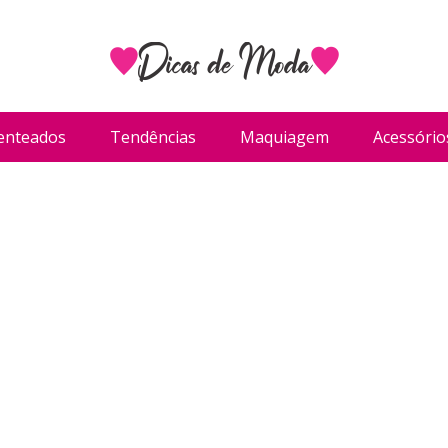
enteados
Tendências
Maquiagem
Acessório