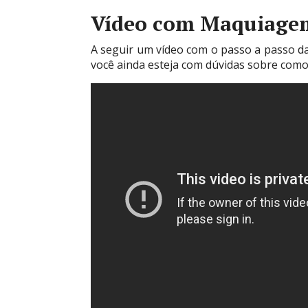
Vídeo com Maquiage
A seguir um vídeo com o passo a passo d
você ainda esteja com dúvidas sobre como