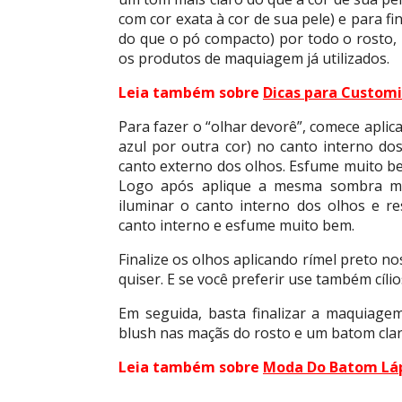
com cor exata à cor de sua pele) e para fi
do que o pó compacto) por todo o rosto, 
os produtos de maquiagem já utilizados.
Leia também sobre
Dicas para Customi
Para fazer o “olhar devorê”, comece apli
azul por outra cor) no canto interno d
canto externo dos olhos. Esfume muito b
Logo após aplique a mesma sombra mais
iluminar o canto interno dos olhos e r
canto interno e esfume muito bem.
Finalize os olhos aplicando rímel preto no
quiser. E se você preferir use também cílio
Em seguida, basta finalizar a maquiage
blush nas maçãs do rosto e um batom claro
Leia também sobre
Moda Do Batom Láp