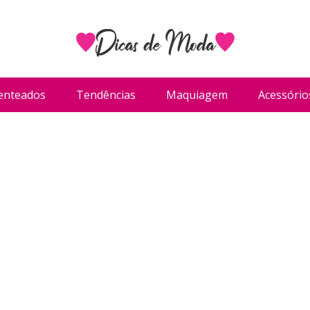
enteados
Tendências
Maquiagem
Acessório