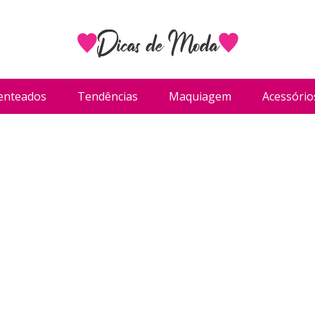
enteados
Tendências
Maquiagem
Acessório