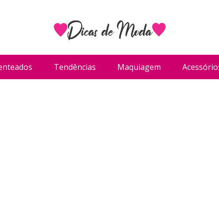
enteados
Tendências
Maquiagem
Acessório