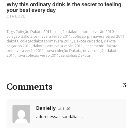
Tags:
Coleção Dakota 2011
,
coleção dakota modelo verão 2010
,
coleção dakota primavera verão 2011
,
coleção primavera verão 2011
dakota
,
coleçaodakotaprimavera 2011
,
Dakota calçados
,
dakota
calçados 2011
,
dakota primavera verão 2011
,
lançamento dakota
primavera verão 2011
,
nova coleção Dakota
,
nova coleção dakota
2011
,
nova coleção verão 2011
,
sandálias Dakota
Comments
3
Danielly
at 11:09
adorei essas sandálias…