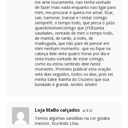
me ame loucamente, nao tenha vontade
de fazer mais nada enquanto nao ligar para
mim, me procurar e queira me amar, ficar,
sair, namorar, tranzar e ! e!star comigo
sempre!!!!, o tempo todo, que perca o juízo
quando!estivercomigo que (YSB)sinta
saudades, vontade de mim o tempo todo,
de manhã, de tarde, a noite, de
madrugada, que não pare de pensar em
mim nenhum momento.. que eu fique na
cabeça dele vinte quatro horas por dia e
sinta muita vontade de estar comigo,
como eu estou sentindo dele neste
momento. Prometo publicar esta oração
sete dias seguidos, todos os dias, pois sei
minha Salve Rainha do Cruzeiro que sua
bondade é grande. Amém. Amém
Loja MaBo calçados
at 8:25
Temos algumas sandálias na cor goiaba
mesmo.. fica lindo Lívia..