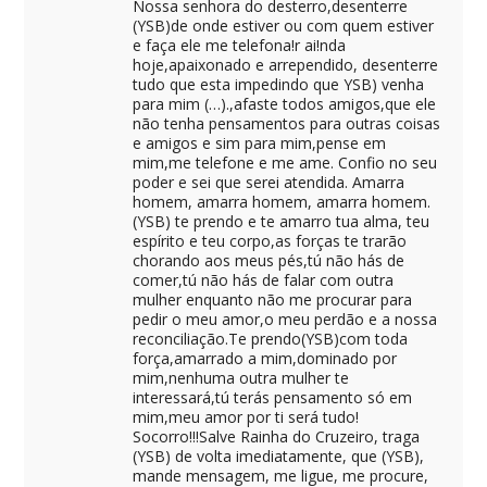
Nossa senhora do desterro,desenterre
(YSB)de onde estiver ou com quem estiver
e faça ele me telefona!r ai!nda
hoje,apaixonado e arrependido, desenterre
tudo que esta impedindo que YSB) venha
para mim (…).,afaste todos amigos,que ele
não tenha pensamentos para outras coisas
e amigos e sim para mim,pense em
mim,me telefone e me ame. Confio no seu
poder e sei que serei atendida. Amarra
homem, amarra homem, amarra homem.
(YSB) te prendo e te amarro tua alma, teu
espírito e teu corpo,as forças te trarão
chorando aos meus pés,tú não hás de
comer,tú não hás de falar com outra
mulher enquanto não me procurar para
pedir o meu amor,o meu perdão e a nossa
reconciliação.Te prendo(YSB)com toda
força,amarrado a mim,dominado por
mim,nenhuma outra mulher te
interessará,tú terás pensamento só em
mim,meu amor por ti será tudo!
Socorro!!!Salve Rainha do Cruzeiro, traga
(YSB) de volta imediatamente, que (YSB),
mande mensagem, me ligue, me procure,