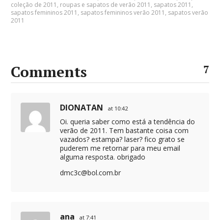
coleção de 2011
,
roupas e sapatos de verão 2011
,
sapatos 2011
,
sapatos femininos 2011
,
sapatos femininos verão 2011
,
sapatos verão
2011
Comments
7
DIONATAN
at 10:42
Oi. queria saber como está a tendência do
verão de 2011. Tem bastante coisa com
vazados? estampa? laser? fico grato se
puderem me retornar para meu email
alguma resposta. obrigado
dmc3c@bol.com.br
ana
at 7:41