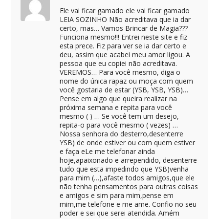
Ele vai ficar gamado ele vai ficar gamado
LEIA SOZINHO Não acreditava que ia dar
certo, mas… Vamos Brincar de Magia???
Funciona mesmo!!! Entrei neste site e fiz
esta prece. Fiz para ver se ia dar certo e
deu, assim que acabei meu amor ligou. A
pessoa que eu copiei não acreditava.
VEREMOS… Para você mesmo, diga o
nome do única rapaz ou moça com quem
você gostaria de estar (YSB, YSB, YSB)…
Pense em algo que queira realizar na
próxima semana e repita para você
mesmo ( ) … Se você tem um desejo,
repita-o para você mesmo ( vezes) …
Nossa senhora do desterro,desenterre
YSB) de onde estiver ou com quem estiver
e faça eLe me telefonar ainda
hoje,apaixonado e arrependido, desenterre
tudo que esta impedindo que YSB)venha
para mim (…),afaste todos amigos,que ele
não tenha pensamentos para outras coisas
e amigos e sim para mim,pense em
mim,me telefone e me ame. Confio no seu
poder e sei que serei atendida. Amém