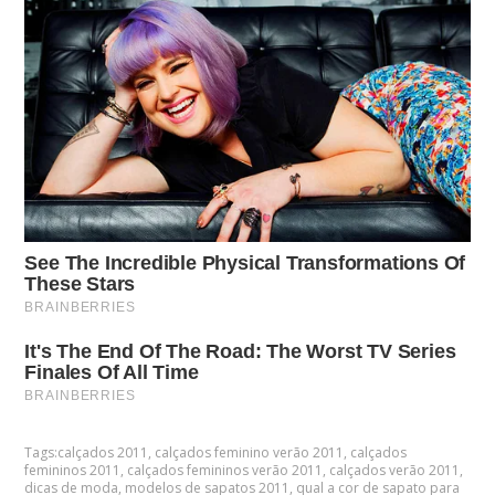
Tags:
calçados 2011
,
calçados feminino verão 2011
,
calçados
femininos 2011
,
calçados femininos verão 2011
,
calçados verão 2011
,
dicas de moda
,
modelos de sapatos 2011
,
qual a cor de sapato para