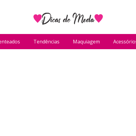
enteados
Tendências
Maquiagem
Acessório