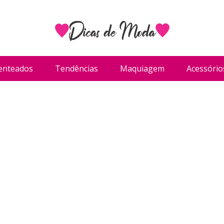
enteados
Tendências
Maquiagem
Acessório