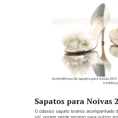
As tendências de sapatos para noivas 2013
e estilos 
Sapatos para Noivas 
O clássico sapato branco acompanhado d
sol, porém perde terreno para outros es