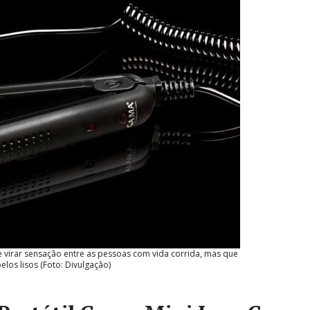
 virar sensação entre as pessoas com vida corrida, mas que
los lisos (Foto: Divulgação)