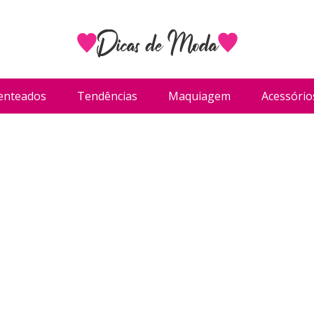
enteados
Tendências
Maquiagem
Acessório