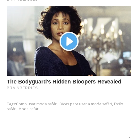
Tags:
Como usar moda safári
,
Dicas para usar a moda safári
,
Estilo
safári
,
Moda safári