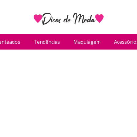
enteados
Tendências
Maquiagem
Acessório