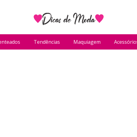
enteados
Tendências
Maquiagem
Acessório