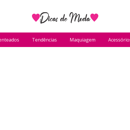
enteados
Tendências
Maquiagem
Acessório