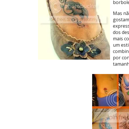
borbolet
Mas nã
gostam 
express
dos des
mais c
um esti
combin
por con
tamanho