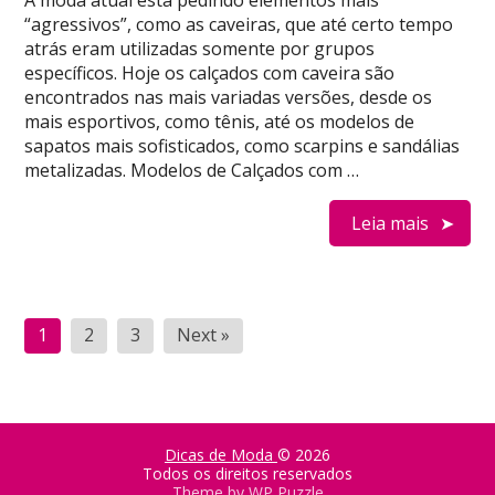
A moda atual está pedindo elementos mais
“agressivos”, como as caveiras, que até certo tempo
atrás eram utilizadas somente por grupos
específicos. Hoje os calçados com caveira são
encontrados nas mais variadas versões, desde os
mais esportivos, como tênis, até os modelos de
sapatos mais sofisticados, como scarpins e sandálias
metalizadas. Modelos de Calçados com …
Leia mais
Paginação
1
2
3
Next »
de
posts
Dicas de Moda
© 2026
Todos os direitos reservados
Theme by
WP Puzzle