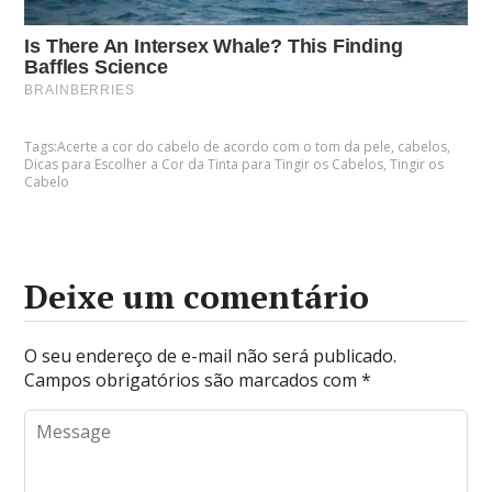
Tags:
Acerte a cor do cabelo de acordo com o tom da pele
,
cabelos
,
Dicas para Escolher a Cor da Tinta para Tingir os Cabelos
,
Tingir os
Cabelo
Deixe um comentário
O seu endereço de e-mail não será publicado.
Campos obrigatórios são marcados com
*