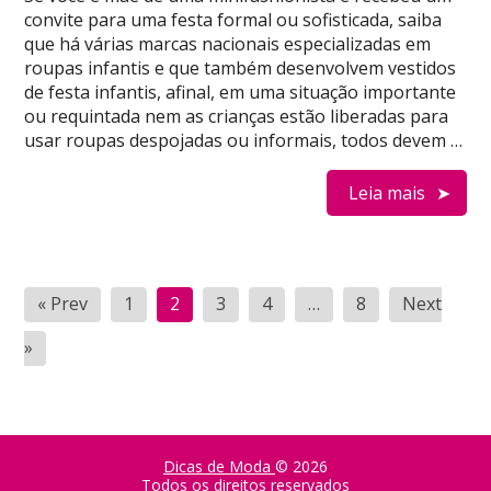
convite para uma festa formal ou sofisticada, saiba
que há várias marcas nacionais especializadas em
roupas infantis e que também desenvolvem vestidos
de festa infantis, afinal, em uma situação importante
ou requintada nem as crianças estão liberadas para
usar roupas despojadas ou informais, todos devem …
Leia mais
Paginação
« Prev
1
2
3
4
…
8
Next
de
»
posts
Dicas de Moda
© 2026
Todos os direitos reservados