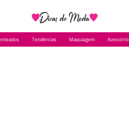
enteados
Tendências
Maquiagem
Acessório