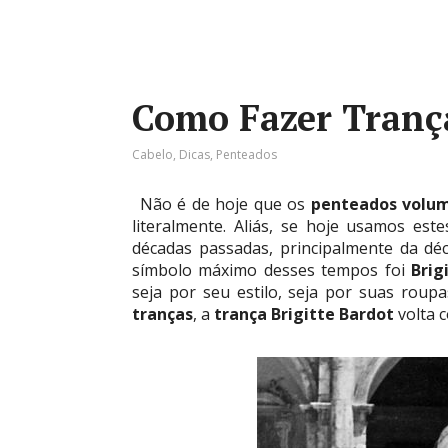
Como Fazer Trança
Cabelo
,
Dicas
,
Penteados
Não é de hoje que os
penteados volum
literalmente. Aliás, se hoje usamos est
décadas passadas, principalmente da dé
símbolo máximo desses tempos foi
Brig
seja por seu estilo, seja por suas rou
tranças
, a
trança Brigitte Bardot
volta c