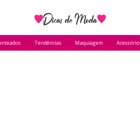
enteados
Tendências
Maquiagem
Acessório