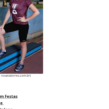
: rosanatorres.com.br)
em Festas
 e