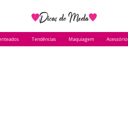
enteados
Tendências
Maquiagem
Acessório