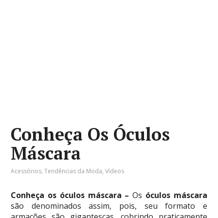
Conheça Os Óculos
Máscara
Acessórios
,
Tendências da Moda
,
Vídeos
Conheça os óculos máscara –
Os
óculos máscara
são denominados assim, pois, seu formato e
armações são gigantescas, cobrindo praticamente