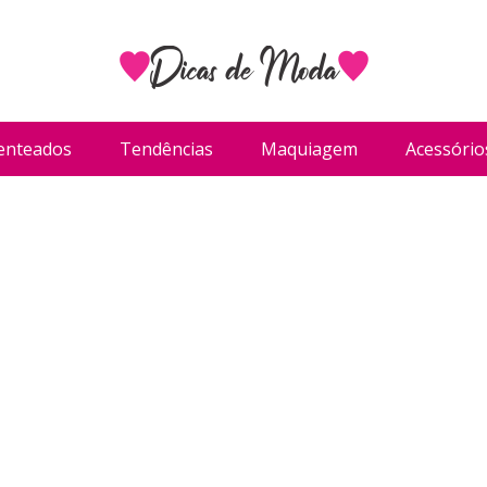
enteados
Tendências
Maquiagem
Acessório