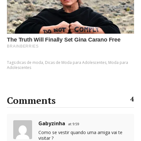
Tags:
dicas de moda
,
Dicas de Moda para Adolescentes
,
Moda para
Adolescentes
Comments
4
Gabyzinha
at 9:59
Como se vestir quando uma amiga vai te
visitar ?