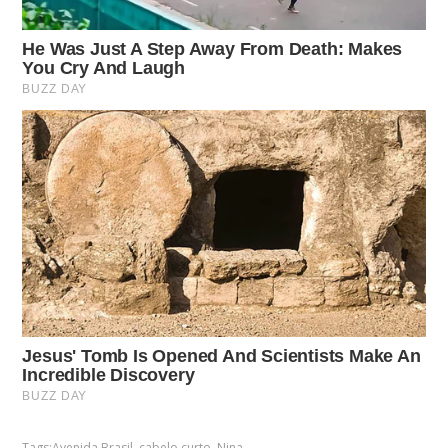
Tags:
Avenida Brasil
,
cabelo curto
,
Nina