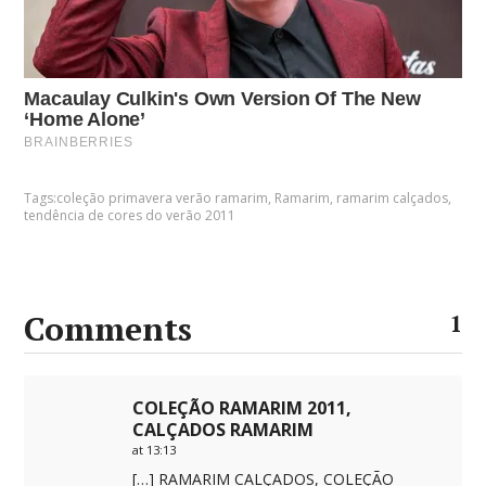
Tags:
coleção primavera verão ramarim
,
Ramarim
,
ramarim calçados
,
tendência de cores do verão 2011
Comments
1
COLEÇÃO RAMARIM 2011,
CALÇADOS RAMARIM
at 13:13
[…] RAMARIM CALÇADOS, COLEÇÃO