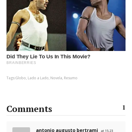
Tags:
Globo
,
Lado a Lado
,
Novela
,
Resumo
Comments
1
antonio augusto bertrami
at 15:23