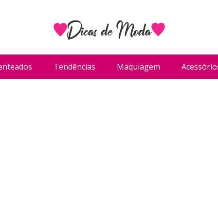
enteados
Tendências
Maquiagem
Acessório