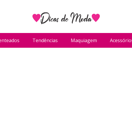
enteados
Tendências
Maquiagem
Acessório