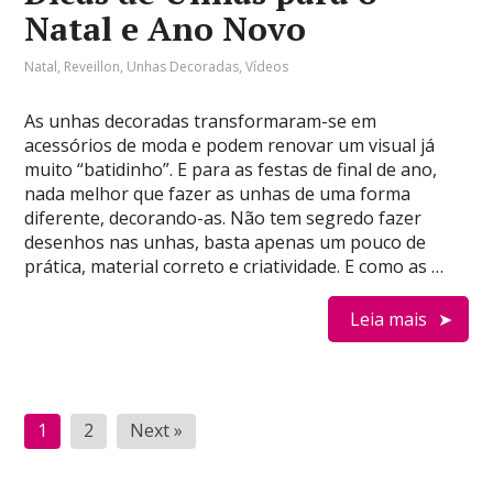
Natal e Ano Novo
Natal
,
Reveillon
,
Unhas Decoradas
,
Vídeos
As unhas decoradas transformaram-se em
acessórios de moda e podem renovar um visual já
muito “batidinho”. E para as festas de final de ano,
nada melhor que fazer as unhas de uma forma
diferente, decorando-as. Não tem segredo fazer
desenhos nas unhas, basta apenas um pouco de
prática, material correto e criatividade. E como as …
Leia mais
Paginação
1
2
Next »
de